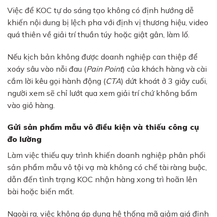
Việc để KOC tự do sáng tạo không có định hướng dễ
khiến nội dung bị lệch pha với định vị thương hiệu, video
quá thiên về giải trí thuần túy hoặc giật gân, làm lố.
Nếu kịch bản không được doanh nghiệp can thiệp để
xoáy sâu vào nỗi đau (
Pain Point
) của khách hàng và cài
cắm lời kêu gọi hành động (
CTA
) dứt khoát ở 3 giây cuối,
người xem sẽ chỉ lướt qua xem giải trí chứ không bấm
vào giỏ hàng.
Gửi sản phẩm mẫu vô điều kiện và thiếu công cụ
đo lường
Làm việc thiếu quy trình khiến doanh nghiệp phân phối
sản phẩm mẫu vô tội vạ mà không có chế tài ràng buộc,
dẫn đến tình trạng KOC nhận hàng xong trì hoãn lên
bài hoặc biến mất.
Ngoài ra, việc không áp dụng hệ thống mã giảm giá định