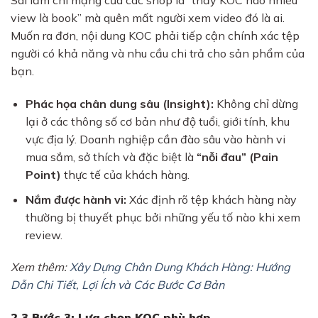
Sai lầm chí mạng của các shop là “thấy KOC nào nhiều
view là book” mà quên mất người xem video đó là ai.
Muốn ra đơn, nội dung KOC phải tiếp cận chính xác tệp
người có khả năng và nhu cầu chi trả cho sản phẩm của
bạn.
Phác họa chân dung sâu (Insight):
Không chỉ dừng
lại ở các thông số cơ bản như độ tuổi, giới tính, khu
vực địa lý. Doanh nghiệp cần đào sâu vào hành vi
mua sắm, sở thích và đặc biệt là
“nỗi đau” (Pain
Point)
thực tế của khách hàng.
Nắm được hành vi:
Xác định rõ tệp khách hàng này
thường bị thuyết phục bởi những yếu tố nào khi xem
review.
Xem thêm:
Xây Dựng Chân Dung Khách Hàng: Hướng
Dẫn Chi Tiết, Lợi Ích và Các Bước Cơ Bản
2.3 Bước 3: Lựa chọn KOC phù hợp