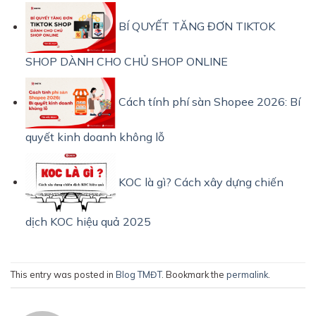
BÍ QUYẾT TĂNG ĐƠN TIKTOK
SHOP DÀNH CHO CHỦ SHOP ONLINE
Cách tính phí sàn Shopee 2026: Bí
quyết kinh doanh không lỗ
KOC là gì? Cách xây dựng chiến
dịch KOC hiệu quả 2025
This entry was posted in
Blog TMĐT
. Bookmark the
permalink
.