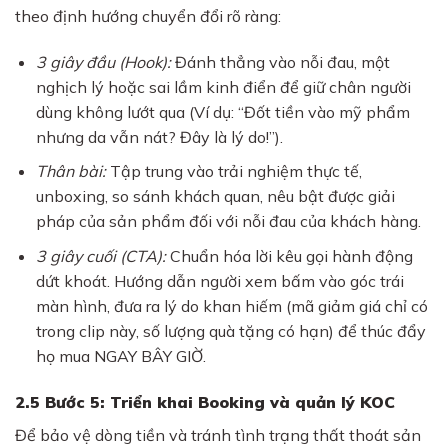
theo định hướng chuyển đổi rõ ràng:
3 giây đầu (Hook):
Đánh thẳng vào nỗi đau, một
nghịch lý hoặc sai lầm kinh điển để giữ chân người
dùng không lướt qua (Ví dụ: “Đốt tiền vào mỹ phẩm
nhưng da vẫn nát? Đây là lý do!”).
Thân bài:
Tập trung vào trải nghiệm thực tế,
unboxing, so sánh khách quan, nêu bật được giải
pháp của sản phẩm đối với nỗi đau của khách hàng.
3 giây cuối (CTA):
Chuẩn hóa lời kêu gọi hành động
dứt khoát. Hướng dẫn người xem bấm vào góc trái
màn hình, đưa ra lý do khan hiếm (mã giảm giá chỉ có
trong clip này, số lượng quà tặng có hạn) để thúc đẩy
họ mua NGAY BÂY GIỜ.
2.5 Bước 5: Triển khai Booking và quản lý KOC
Để bảo vệ dòng tiền và tránh tình trạng thất thoát sản