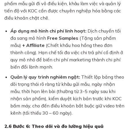
phẩm mẫu gửi đi vô điều kiện, khâu làm việc và quản lý
tiến độ với KOC cần được chuyên nghiệp hóa bằng các
điều khoản chặt chẽ.
Áp dụng mô hình chi phí linh hoạt:
Dịch chuyển tối
đa sang mô hình
Free Samples
(Tặng sản phẩm
mẫu)
+ Affiliate
(Chiết khấu hoa hồng theo đơn
thành công). Hạn chế tối đa việc chi trả phí cố định ở
quy mô nhỏ để biến chi phí marketing thành chi phí
biến đổi lành mạnh.
Quản lý quy trình nghiêm ngặt:
Thiết lập bảng theo
dõi trạng thái rõ ràng từ khâu gửi mẫu, ngày nhận
mẫu, thời hạn lên bài (thường từ 3-5 ngày sau khi
nhận sản phẩm), kiểm duyệt kịch bản trước khi KOC
bấm máy, cho đến điều khoản bắt buộc giữ video trên
kênh (tối thiểu 30 – 60 ngày).
2.6 Bước 6: Theo dõi và đo lường hiệu quả