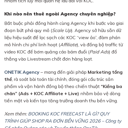
nhằm tích lũy mối quan hệ lâu dài với KOC.
Khi nào nên thuê ngoài Agency chuyên nghiệp?
Bắt buộc phải đồng hành cùng Agency khi bước vào giai
đoạn bứt phá quy mô (
Scale Up
). Agency sở hữu sẵn dữ
liệu hiệu suất để lọc sạch các KOC “view ảo”, đàm phán
mô hình chi phí linh hoạt (
Affiliate
), và đồng bộ traffic từ
video KOC để bơm quảng cáo bám đuổi (
Paid Ads
) đổ
thẳng vào Livestream chốt đơn hàng loạt.
ONETIK Agency
– mang đến giải pháp
Marketing tổng
thể
, rà soát bài toán tài chính, đóng gói cấu trúc sản
phẩm và vận hành đồng bộ theo chiến thuật
“Kiềng ba
chân” (Ads + KOC Affiliate + Live)
nhằm bảo vệ dòng
tiền mặt và kiến tạo tăng trưởng doanh thu bền vững.
Xem thêm:
BOOKING KOC FREECAST LÀ GÌ? QUY
TRÌNH GIÚP SHOP RA ĐƠN BỀN VỮNG 2026 – Công ty
Cổ phần Quảng cáo và Truyền thông OneTik