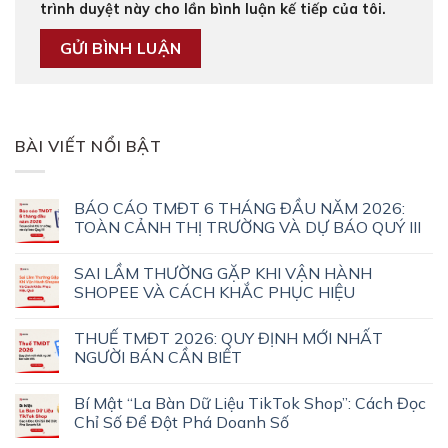
trình duyệt này cho lần bình luận kế tiếp của tôi.
BÀI VIẾT NỔI BẬT
BÁO CÁO TMĐT 6 THÁNG ĐẦU NĂM 2026:
TOÀN CẢNH THỊ TRƯỜNG VÀ DỰ BÁO QUÝ III
SAI LẦM THƯỜNG GẶP KHI VẬN HÀNH
SHOPEE VÀ CÁCH KHẮC PHỤC HIỆU
THUẾ TMĐT 2026: QUY ĐỊNH MỚI NHẤT
NGƯỜI BÁN CẦN BIẾT
Bí Mật “La Bàn Dữ Liệu TikTok Shop”: Cách Đọc
Chỉ Số Để Đột Phá Doanh Số