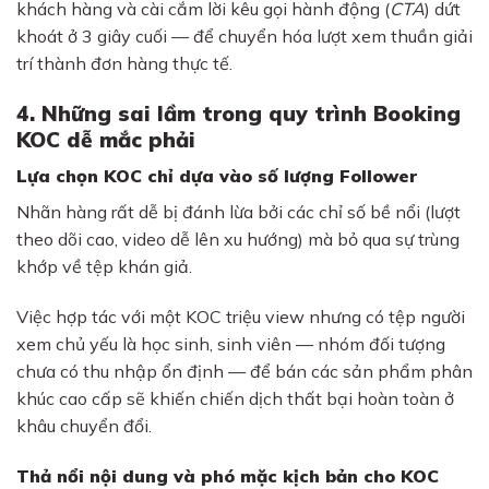
khách hàng và cài cắm lời kêu gọi hành động (
CTA
) dứt
khoát ở 3 giây cuối — để chuyển hóa lượt xem thuần giải
trí thành đơn hàng thực tế.
4. Những sai lầm trong quy trình Booking
KOC dễ mắc phải
Lựa chọn KOC chỉ dựa vào số lượng Follower
Nhãn hàng rất dễ bị đánh lừa bởi các chỉ số bề nổi (lượt
theo dõi cao, video dễ lên xu hướng) mà bỏ qua sự trùng
khớp về tệp khán giả.
Việc hợp tác với một KOC triệu view nhưng có tệp người
xem chủ yếu là học sinh, sinh viên — nhóm đối tượng
chưa có thu nhập ổn định — để bán các sản phẩm phân
khúc cao cấp sẽ khiến chiến dịch thất bại hoàn toàn ở
khâu chuyển đổi.
Thả nổi nội dung và phó mặc kịch bản cho KOC