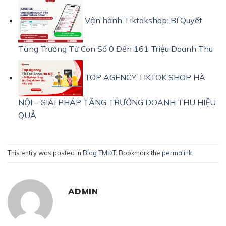
Vận hành Tiktokshop: Bí Quyết
Tăng Trưởng Từ Con Số 0 Đến 161 Triệu Doanh Thu
TOP AGENCY TIKTOK SHOP HÀ
NỘI – GIẢI PHÁP TĂNG TRƯỞNG DOANH THU HIỆU
QUẢ
This entry was posted in
Blog TMĐT
. Bookmark the
permalink
.
ADMIN