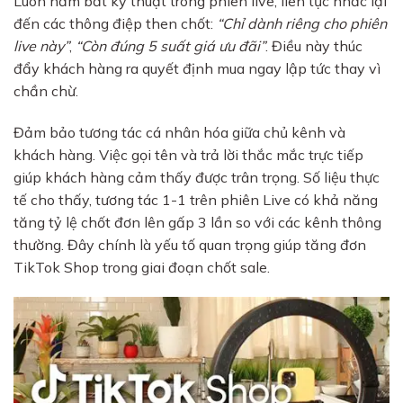
Luôn nắm bắt kỹ thuật trong phiên live, liên tục nhắc lại
đến các thông điệp then chốt:
“Chỉ dành riêng cho phiên
live này”
,
“Còn đúng 5 suất giá ưu đãi”
. Điều này thúc
đẩy khách hàng ra quyết định mua ngay lập tức thay vì
chần chừ.
Đảm bảo tương tác cá nhân hóa giữa chủ kênh và
khách hàng. Việc gọi tên và trả lời thắc mắc trực tiếp
giúp khách hàng cảm thấy được trân trọng. Số liệu thực
tế cho thấy, tương tác 1-1 trên phiên Live có khả năng
tăng tỷ lệ chốt đơn lên gấp 3 lần so với các kênh thông
thường. Đây chính là yếu tố quan trọng giúp tăng đơn
TikTok Shop trong giai đoạn chốt sale.