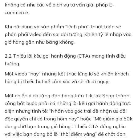
không có nhu cầu về dịch vụ tư vấn giải pháp E-
commerce.
Khi nội dung và sản phẩm “lệch pha”, thuật toán sẽ
phân phối video đến sai đối tượng, khiến tỷ lệ nhấp vào
giỏ hàng gần như bằng không.
2.2 Thiếu lời kêu gọi hành động (CTA) mang tính điều
hướng
Một video “hay” nhưng kết thúc lửng lơ sẽ khiến khách
hàng bị thiếu hụt về cảm xúc và sẽ rời đi ngay.
Một chiến dịch tăng đơn hàng trên TikTok Shop thành
công bắt buộc phải có những lời kêu gọi hành động trực
diện nhưng tinh tế: “Nhấn vào góc trái để nhận ưu đãi
độc quyền chỉ có trong hôm nay” hoặc “Mã giảm giá 50k
đang chờ bạn trong giỏ hàng”. Thiếu CTA đồng nghĩa
với việc bạn đang bỏ lỡ “thời điểm vàng” để chốt đơn.