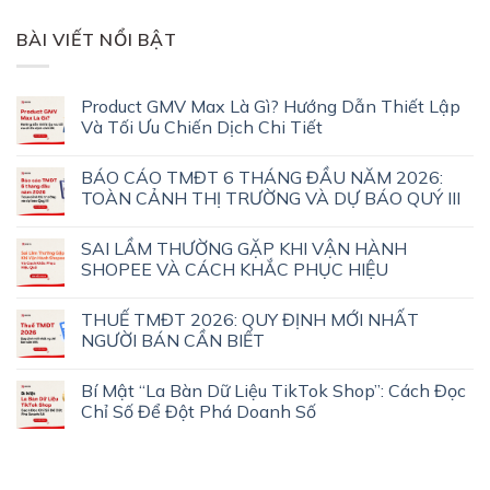
BÀI VIẾT NỔI BẬT
Product GMV Max Là Gì? Hướng Dẫn Thiết Lập
Và Tối Ưu Chiến Dịch Chi Tiết
BÁO CÁO TMĐT 6 THÁNG ĐẦU NĂM 2026:
TOÀN CẢNH THỊ TRƯỜNG VÀ DỰ BÁO QUÝ III
SAI LẦM THƯỜNG GẶP KHI VẬN HÀNH
SHOPEE VÀ CÁCH KHẮC PHỤC HIỆU
THUẾ TMĐT 2026: QUY ĐỊNH MỚI NHẤT
NGƯỜI BÁN CẦN BIẾT
Bí Mật “La Bàn Dữ Liệu TikTok Shop”: Cách Đọc
Chỉ Số Để Đột Phá Doanh Số