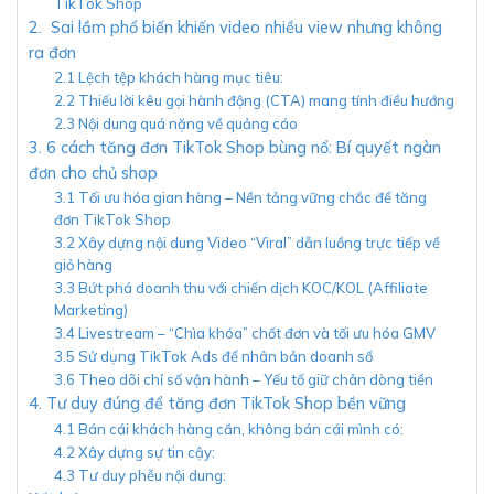
TikTok Shop
2. Sai lầm phổ biến khiến video nhiều view nhưng không
ra đơn
2.1 Lệch tệp khách hàng mục tiêu:
2.2 Thiếu lời kêu gọi hành động (CTA) mang tính điều hướng
2.3 Nội dung quá nặng về quảng cáo
3. 6 cách tăng đơn TikTok Shop bùng nổ: Bí quyết ngàn
đơn cho chủ shop
3.1 Tối ưu hóa gian hàng – Nền tảng vững chắc để tăng
đơn TikTok Shop
3.2 Xây dựng nội dung Video “Viral” dẫn luồng trực tiếp về
giỏ hàng
3.3 Bứt phá doanh thu với chiến dịch KOC/KOL (Affiliate
Marketing)
3.4 Livestream – “Chìa khóa” chốt đơn và tối ưu hóa GMV
3.5 Sử dụng TikTok Ads để nhân bản doanh số
3.6 Theo dõi chỉ số vận hành – Yếu tố giữ chân dòng tiền
4. Tư duy đúng để tăng đơn TikTok Shop bền vững
4.1 Bán cái khách hàng cần, không bán cái mình có:
4.2 Xây dựng sự tin cậy:
4.3 Tư duy phễu nội dung: