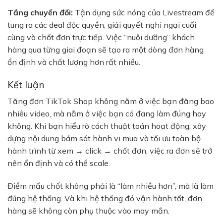
Tầng chuyển đổi:
Tận dụng sức nóng của Livestream để
tung ra các deal độc quyền, giải quyết nghi ngại cuối
cùng và chốt đơn trực tiếp. Việc “nuôi dưỡng” khách
hàng qua từng giai đoạn sẽ tạo ra một dòng đơn hàng
ổn định và chất lượng hơn rất nhiều.
Kết luận
Tăng đơn TikTok Shop không nằm ở việc bạn đăng bao
nhiêu video, mà nằm ở việc bạn có đang làm đúng hay
không. Khi bạn hiểu rõ cách thuật toán hoạt động, xây
dựng nội dung bám sát hành vi mua và tối ưu toàn bộ
hành trình từ xem → click → chốt đơn, việc ra đơn sẽ trở
nên ổn định và có thể scale.
Điểm mấu chốt không phải là “làm nhiều hơn”, mà là làm
đúng hệ thống. Và khi hệ thống đó vận hành tốt, đơn
hàng sẽ không còn phụ thuộc vào may mắn.