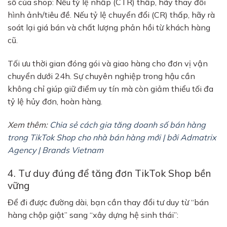
số của shop: Nếu tỷ lệ nhấp (CTR) thấp, hãy thay đổi
hình ảnh/tiêu đề. Nếu tỷ lệ chuyển đổi (CR) thấp, hãy rà
soát lại giá bán và chất lượng phản hồi từ khách hàng
cũ.
Tối ưu thời gian đóng gói và giao hàng cho đơn vị vận
chuyển dưới 24h. Sự chuyên nghiệp trong hậu cần
không chỉ giúp giữ điểm uy tín mà còn giảm thiểu tối đa
tỷ lệ hủy đơn, hoàn hàng.
Xem thêm:
Chia sẻ cách gia tăng doanh số bán hàng
trong TikTok Shop cho nhà bán hàng mới | bởi Admatrix
Agency | Brands Vietnam
4. Tư duy đúng để tăng đơn TikTok Shop bền
vững
Để đi được đường dài, bạn cần thay đổi tư duy từ “bán
hàng chộp giật” sang “xây dựng hệ sinh thái”: