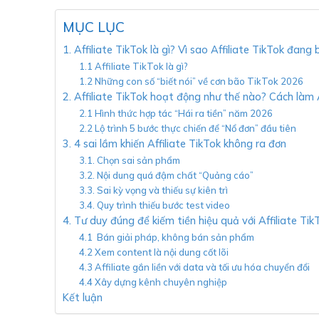
MỤC LỤC
1. Affiliate TikTok là gì? Vì sao Affiliate TikTok đ
1.1 Affiliate TikTok là gì?
1.2 Những con số “biết nói” về cơn bão TikTok 2026
2. Affiliate TikTok hoạt động như thế nào? Cách làm A
2.1 Hình thức hợp tác “Hái ra tiền” năm 2026
2.2 Lộ trình 5 bước thực chiến để “Nổ đơn” đầu tiên
3. 4 sai lầm khiến Affiliate TikTok không ra đơn
3.1. Chọn sai sản phẩm
3.2. Nội dung quá đậm chất “Quảng cáo”
3.3. Sai kỳ vọng và thiếu sự kiên trì
3.4. Quy trình thiếu bước test video
4. Tư duy đúng để kiếm tiền hiệu quả với Affiliate Ti
4.1 Bán giải pháp, không bán sản phẩm
4.2 Xem content là nội dung cốt lõi
4.3 Affiliate gắn liền với data và tối ưu hóa chuyển đổi
4.4 Xây dựng kênh chuyên nghiệp
Kết luận