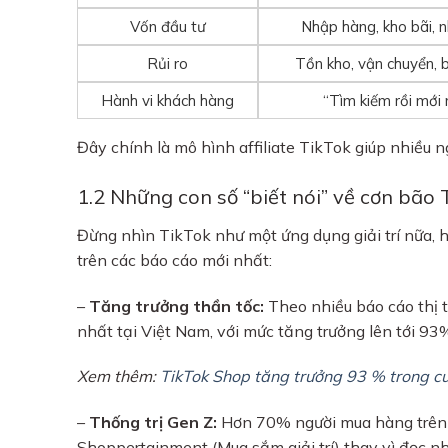
Vốn đầu tư
Nhập hàng, kho bãi, n
Rủi ro
Tồn kho, vận chuyển,
Hành vi khách hàng
“Tìm kiếm rồi mới
Đây chính là mô hình affiliate TikTok giúp nhiều
1.2 Những con số “biết nói” về cơn bão
Đừng nhìn TikTok như một ứng dụng giải trí nữa,
trên các báo cáo mới nhất:
–
Tăng trưởng thần tốc:
Theo nhiều báo cáo thị 
nhất tại Việt Nam, với mức tăng trưởng lên tới 9
Xem thêm:
TikTok Shop tăng trưởng 93 % trong c
–
Thống trị Gen Z:
Hơn 70% người mua hàng trên n
Shoppertainment (Mua sắm giải trí) thay vì đọc 