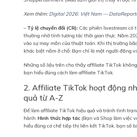
Xem thêm:
Digital 2026: Việt Nam — DataReportal
–
Tỷ lệ chuyển đổi (CR):
Các phiên livestream có t
thường nhờ tính tương tác thời gian thực. Năm 2
vào sự may mắn của thuật toán. Khi thị trường bão
khác biệt nằm ở chỗ: Bạn chỉ là một người đăng vi
Những số liệu trên cho thấy affiliate TikTok khôn
bạn hiểu đúng cách làm affiliate TikTok.
2. Affiliate TikTok hoạt động n
quả từ A-Z
Để làm affiliate TikTok hiệu quả và tránh tình tr
hành:
Hình thức hợp tác
(Bạn và Shop làm việc v
hiểu đúng cơ chế tiếp thị liên kết TikTok, bạn sẽ b