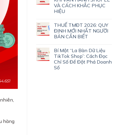
VÀ CÁCH KHẮC PHỤC
HIỆU
THUẾ TMĐT 2026: QUY
ĐỊNH MỚI NHẤT NGƯỜI
BÁN CẦN BIẾT
Bí Mật “La Bàn Dữ Liệu
TikTok Shop”: Cách Đọc
Chỉ Số Để Đột Phá Doanh
Số
 nhiên,
hu hàng