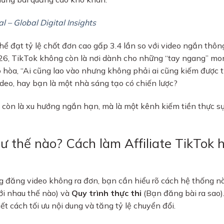
 – Global Digital Insights
hể đạt tỷ lệ chốt đơn cao gấp 3.4 lần so với video ngắn thôn
026, TikTok không còn là nơi dành cho những “tay ngang” mo
 hòa, “Ai cũng lao vào nhưng không phải ai cũng kiếm được t
deo, hay bạn là một nhà sáng tạo có chiến lược?
g còn là xu hướng ngắn hạn, mà là một kênh kiếm tiền thực s
hư thế nào? Cách làm Affiliate TikTok 
ạng đăng video không ra đơn, bạn cần hiểu rõ cách hệ thống n
ới nhau thế nào) và
Quy trình thực thi
(Bạn đăng bài ra sao)
iết cách tối ưu nội dung và tăng tỷ lệ chuyển đổi.