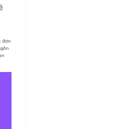
ẽ
, đơn
ó gắn
ạn