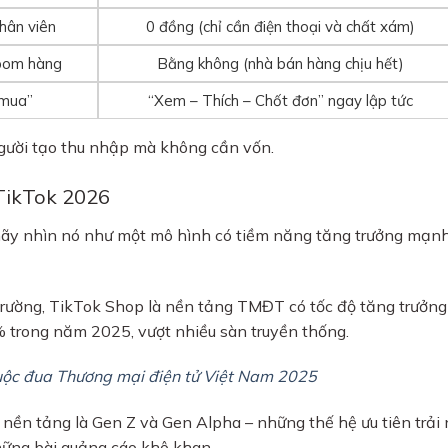
hân viên
0 đồng (chỉ cần điện thoại và chất xám)
 bom hàng
Bằng không (nhà bán hàng chịu hết)
 mua”
“Xem – Thích – Chốt đơn” ngay lập tức
 người tạo thu nhập mà không cần vốn.
 TikTok 2026
 hãy nhìn nó như một mô hình có tiềm năng tăng trưởng mạn
trường, TikTok Shop là nền tảng TMĐT có tốc độ tăng trưởn
3% trong năm 2025, vượt nhiều sàn truyền thống.
uộc đua Thương mại điện tử Việt Nam 2025
ền tảng là Gen Z và Gen Alpha – những thế hệ ưu tiên trải
những bài quảng cáo khô khan.