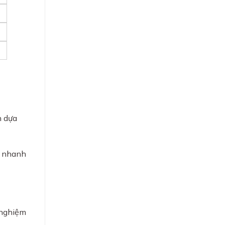
h dựa
g nhanh
 nghiệm