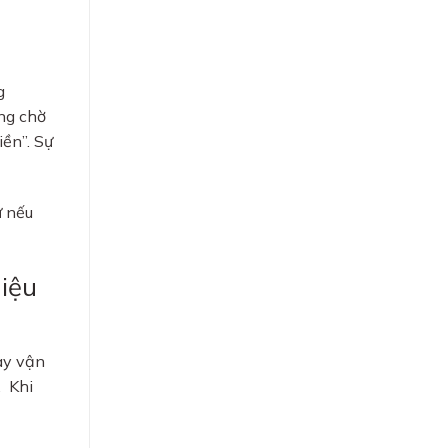
g
ng chờ
iền”. Sự
ự nếu
hiệu
ày vận
. Khi