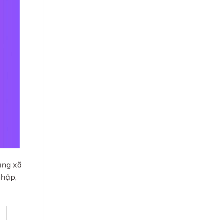
ạng xã
nhập,