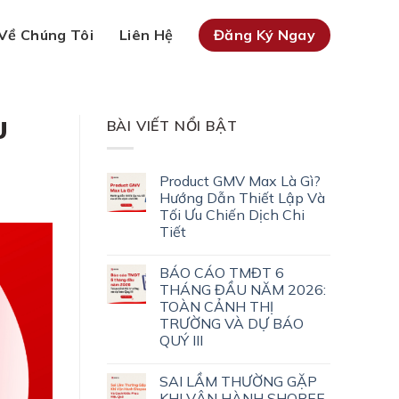
Về Chúng Tôi
Liên Hệ
Đăng Ký Ngay
U
BÀI VIẾT NỔI BẬT
Product GMV Max Là Gì?
Hướng Dẫn Thiết Lập Và
Tối Ưu Chiến Dịch Chi
Tiết
BÁO CÁO TMĐT 6
THÁNG ĐẦU NĂM 2026:
TOÀN CẢNH THỊ
TRƯỜNG VÀ DỰ BÁO
QUÝ III
SAI LẦM THƯỜNG GẶP
KHI VẬN HÀNH SHOPEE