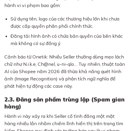
hành vi vi phạm bao gồm:
Sử dụng tên, logo của các thương hiệu lớn khi chưa
được cấp quyền phân phối chính thức.
Đăng tải hình ảnh có chứa bản quyền của bên khác
mà không có sự đồng ý.
Cảnh báo từ Onetik: Nhiều Seller thường dùng mẹo lách
chữ như N.i.k.e, Ch@nel, u-ni-qlo… Tuy nhiên, thuật toán
AI của Shopee năm 2026 đã thừa khả năng quét hình
ảnh (Image Recognition) và phân tích ngữ nghĩa để
phát hiện tự động các case này.
2.3. Đăng sản phẩm trùng lặp (Spam gian
hàng)
Hành vi này xảy ra khi Seller cố tình đăng một mặt
hàng nhiều lần nhằm chiếm lĩnh hiển thị trên trang tìm
kiếm. Shopee quy định các trường hợp sau là vi phạm: