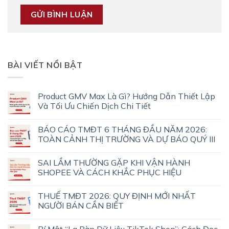
BÀI VIẾT NỔI BẬT
Product GMV Max Là Gì? Hướng Dẫn Thiết Lập
Và Tối Ưu Chiến Dịch Chi Tiết
BÁO CÁO TMĐT 6 THÁNG ĐẦU NĂM 2026:
TOÀN CẢNH THỊ TRƯỜNG VÀ DỰ BÁO QUÝ III
SAI LẦM THƯỜNG GẶP KHI VẬN HÀNH
SHOPEE VÀ CÁCH KHẮC PHỤC HIỆU
THUẾ TMĐT 2026: QUY ĐỊNH MỚI NHẤT
NGƯỜI BÁN CẦN BIẾT