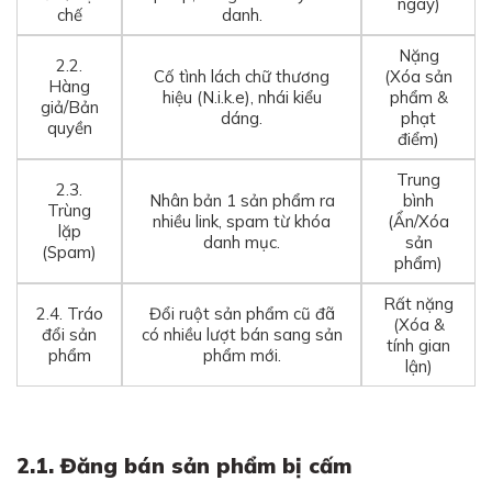
ngay)
chế
danh.
Nặng
2.2.
Cố tình lách chữ thương
(Xóa sản
Hàng
hiệu (N.i.k.e), nhái kiểu
phẩm &
giả/Bản
dáng.
phạt
quyền
điểm)
Trung
2.3.
Nhân bản 1 sản phẩm ra
bình
Trùng
nhiều link, spam từ khóa
(Ẩn/Xóa
lặp
danh mục.
sản
(Spam)
phẩm)
Rất nặng
2.4. Tráo
Đổi ruột sản phẩm cũ đã
(Xóa &
đổi sản
có nhiều lượt bán sang sản
tính gian
phẩm
phẩm mới.
lận)
2.1. Đăng bán sản phẩm bị cấm