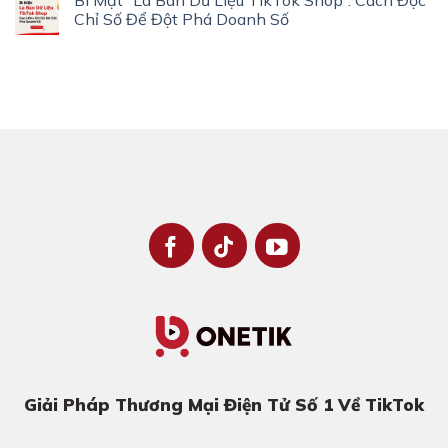
Bí Mật “La Bàn Dữ Liệu TikTok Shop”: Cách Đọc
Chỉ Số Để Đột Phá Doanh Số
Giải Pháp Thương Mại Điện Tử Số 1 Về TikTok