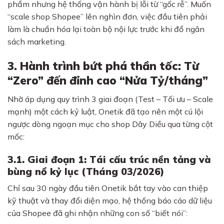
phẩm nhưng hệ thống vận hành bị lỗi từ “gốc rễ”. Muốn
“scale shop Shopee” lên nghìn đơn, việc đầu tiên phải
làm là chuẩn hóa lại toàn bộ nội lực trước khi đổ ngân
sách marketing.
3. Hành trình bứt phá thần tốc: Từ
“Zero” đến đỉnh cao “Nửa Tỷ/tháng”
Nhờ áp dụng quy trình 3 giai đoạn (Test – Tối ưu – Scale
mạnh) một cách kỷ luật, Onetik đã tạo nên một cú lội
ngược dòng ngoạn mục cho shop Dây Diều qua từng cột
mốc:
3.1. Giai đoạn 1: Tái cấu trúc nền tảng và
bùng nổ kỷ lục (Tháng 03/2026)
Chỉ sau 30 ngày đầu tiên Onetik bắt tay vào can thiệp
kỹ thuật và thay đổi diện mạo, hệ thống báo cáo dữ liệu
của Shopee đã ghi nhận những con số “biết nói”: