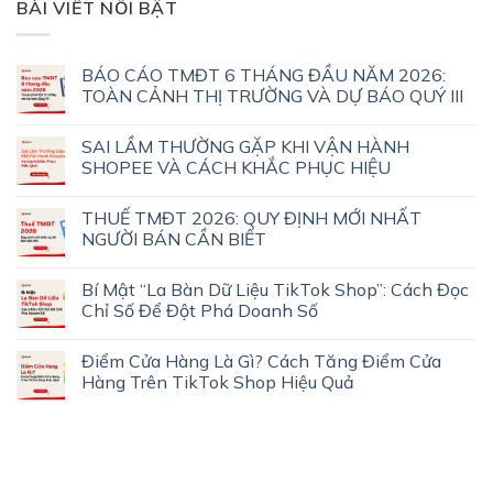
BÀI VIẾT NỔI BẬT
BÁO CÁO TMĐT 6 THÁNG ĐẦU NĂM 2026:
TOÀN CẢNH THỊ TRƯỜNG VÀ DỰ BÁO QUÝ III
SAI LẦM THƯỜNG GẶP KHI VẬN HÀNH
SHOPEE VÀ CÁCH KHẮC PHỤC HIỆU
THUẾ TMĐT 2026: QUY ĐỊNH MỚI NHẤT
NGƯỜI BÁN CẦN BIẾT
Bí Mật “La Bàn Dữ Liệu TikTok Shop”: Cách Đọc
Chỉ Số Để Đột Phá Doanh Số
Điểm Cửa Hàng Là Gì? Cách Tăng Điểm Cửa
Hàng Trên TikTok Shop Hiệu Quả