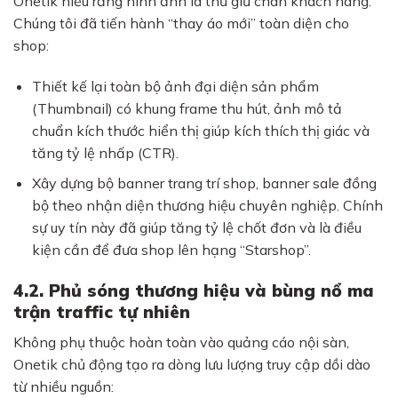
Onetik hiểu rằng hình ảnh là thứ giữ chân khách hàng.
Chúng tôi đã tiến hành “thay áo mới” toàn diện cho
shop:
Thiết kế lại toàn bộ ảnh đại diện sản phẩm
(Thumbnail) có khung frame thu hút, ảnh mô tả
chuẩn kích thước hiển thị giúp kích thích thị giác và
tăng tỷ lệ nhấp (CTR).
Xây dựng bộ banner trang trí shop, banner sale đồng
bộ theo nhận diện thương hiệu chuyên nghiệp. Chính
sự uy tín này đã giúp tăng tỷ lệ chốt đơn và là điều
kiện cần để đưa shop lên hạng “Starshop”.
4.2. Phủ sóng thương hiệu và bùng nổ ma
trận traffic tự nhiên
Không phụ thuộc hoàn toàn vào quảng cáo nội sàn,
Onetik chủ động tạo ra dòng lưu lượng truy cập dồi dào
từ nhiều nguồn: