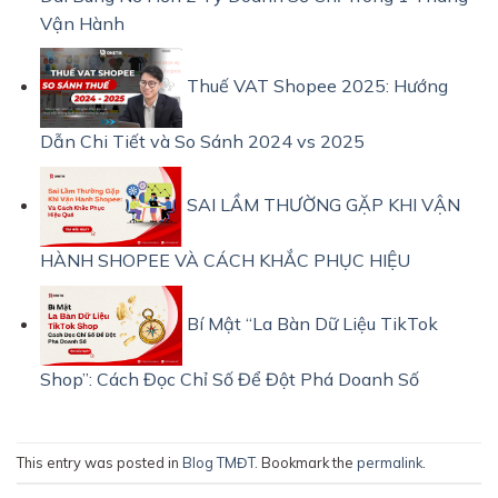
Vận Hành
Thuế VAT Shopee 2025: Hướng
Dẫn Chi Tiết và So Sánh 2024 vs 2025
SAI LẦM THƯỜNG GẶP KHI VẬN
HÀNH SHOPEE VÀ CÁCH KHẮC PHỤC HIỆU
Bí Mật “La Bàn Dữ Liệu TikTok
Shop”: Cách Đọc Chỉ Số Để Đột Phá Doanh Số
This entry was posted in
Blog TMĐT
. Bookmark the
permalink
.