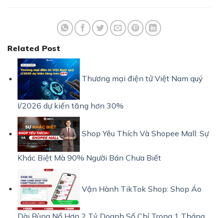
Related Post
Thương mại điện tử Việt Nam quý
I/2026 dự kiến tăng hơn 30%
Shop Yêu Thích Và Shopee Mall: Sự
Khác Biệt Mà 90% Người Bán Chưa Biết
Vận Hành TikTok Shop: Shop Áo
Dài Bùng Nổ Hơn 2 Tỷ Doanh Số Chỉ Trong 1 Tháng