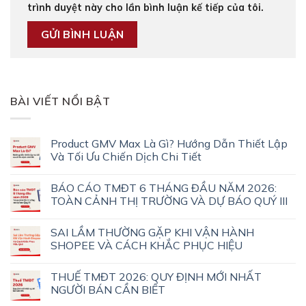
trình duyệt này cho lần bình luận kế tiếp của tôi.
BÀI VIẾT NỔI BẬT
Product GMV Max Là Gì? Hướng Dẫn Thiết Lập
Và Tối Ưu Chiến Dịch Chi Tiết
BÁO CÁO TMĐT 6 THÁNG ĐẦU NĂM 2026:
TOÀN CẢNH THỊ TRƯỜNG VÀ DỰ BÁO QUÝ III
SAI LẦM THƯỜNG GẶP KHI VẬN HÀNH
SHOPEE VÀ CÁCH KHẮC PHỤC HIỆU
THUẾ TMĐT 2026: QUY ĐỊNH MỚI NHẤT
NGƯỜI BÁN CẦN BIẾT