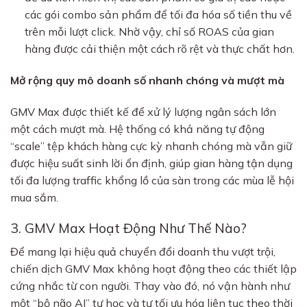
các gói combo sản phẩm để tối đa hóa số tiền thu về
trên mỗi lượt click. Nhờ vậy, chỉ số ROAS của gian
hàng được cải thiện một cách rõ rệt và thực chất hơn.
Mở rộng quy mô doanh số nhanh chóng và mượt mà
GMV Max được thiết kế để xử lý lượng ngân sách lớn
một cách mượt mà. Hệ thống có khả năng tự động
“scale” tệp khách hàng cực kỳ nhanh chóng mà vẫn giữ
được hiệu suất sinh lời ổn định, giúp gian hàng tận dụng
tối đa lượng traffic khổng lồ của sàn trong các mùa lễ hội
mua sắm.
3. GMV Max Hoạt Động Như Thế Nào?
Để mang lại hiệu quả chuyển đổi doanh thu vượt trội,
chiến dịch GMV Max không hoạt động theo các thiết lập
cứng nhắc từ con người. Thay vào đó, nó vận hành như
một “bộ não AI” tự học và tự tối ưu hóa liên tục theo thời