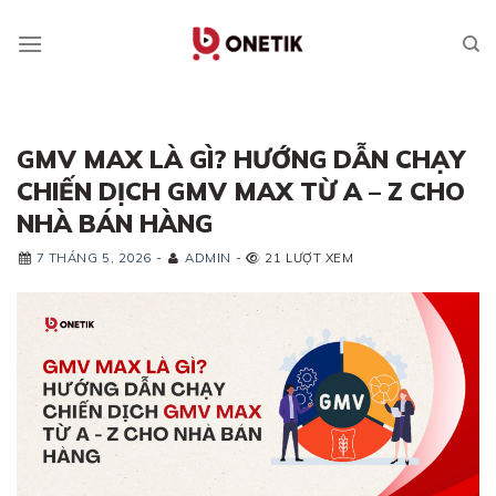
Skip
to
content
GMV MAX LÀ GÌ? HƯỚNG DẪN CHẠY
CHIẾN DỊCH GMV MAX TỪ A – Z CHO
NHÀ BÁN HÀNG
7 THÁNG 5, 2026
-
ADMIN
-
21 LƯỢT XEM