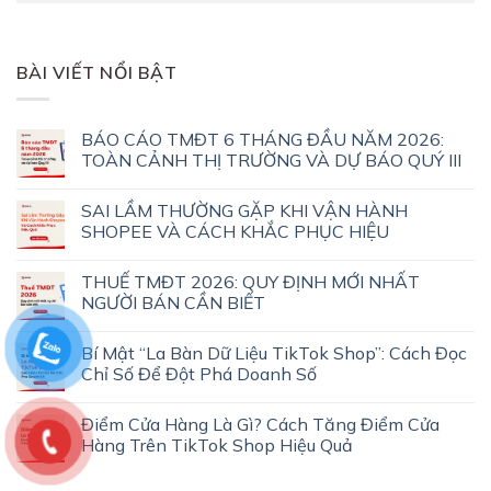
BÀI VIẾT NỔI BẬT
BÁO CÁO TMĐT 6 THÁNG ĐẦU NĂM 2026:
TOÀN CẢNH THỊ TRƯỜNG VÀ DỰ BÁO QUÝ III
SAI LẦM THƯỜNG GẶP KHI VẬN HÀNH
SHOPEE VÀ CÁCH KHẮC PHỤC HIỆU
THUẾ TMĐT 2026: QUY ĐỊNH MỚI NHẤT
NGƯỜI BÁN CẦN BIẾT
Bí Mật “La Bàn Dữ Liệu TikTok Shop”: Cách Đọc
Chỉ Số Để Đột Phá Doanh Số
Điểm Cửa Hàng Là Gì? Cách Tăng Điểm Cửa
Hàng Trên TikTok Shop Hiệu Quả