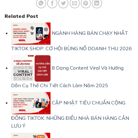
Related Post
NGÀNH HÀNG BÁN CHẠY NHẤT
TIKTOK SHOP: CƠ HỘI BÙNG NỔ DOANH THU 2026
8 Dạng Content Viral Và Hướng
Dẫn Cụ Thể Chi Tiết Cách Làm Năm 2025
CẬP NHẬT TIÊU CHUẨN CỘNG
ĐỒNG TIKTOK: NHỮNG ĐIỀU NHÀ BÁN HÀNG CẦN
LƯU Ý