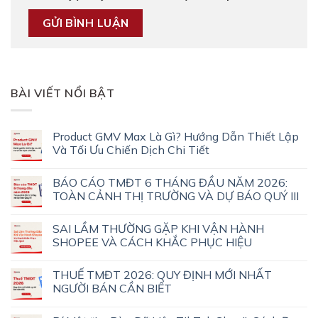
BÀI VIẾT NỔI BẬT
Product GMV Max Là Gì? Hướng Dẫn Thiết Lập
Và Tối Ưu Chiến Dịch Chi Tiết
BÁO CÁO TMĐT 6 THÁNG ĐẦU NĂM 2026:
TOÀN CẢNH THỊ TRƯỜNG VÀ DỰ BÁO QUÝ III
SAI LẦM THƯỜNG GẶP KHI VẬN HÀNH
SHOPEE VÀ CÁCH KHẮC PHỤC HIỆU
THUẾ TMĐT 2026: QUY ĐỊNH MỚI NHẤT
NGƯỜI BÁN CẦN BIẾT