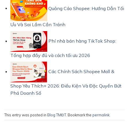
Quảng Cáo Shopee: Hướng Dẫn Tối
Ưu Và Sai Lầm Cần Tránh
Phí nhà bán hàng TikTok Shop:
Tổng hợp đầy đủ và cách tối ưu 2026
Các Chính Sách Shopee Mall &
Shop Yêu Thích+ 2026: Điều Kiện Và Đặc Quyền Bứt
Phá Doanh Số
This entry was posted in
Blog TMĐT
. Bookmark the
permalink
.