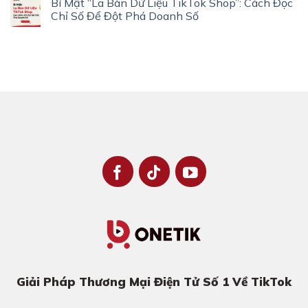
Bí Mật “La Bàn Dữ Liệu TikTok Shop”: Cách Đọc
Chỉ Số Để Đột Phá Doanh Số
Giải Pháp Thương Mại Điện Tử Số 1 Về TikTok